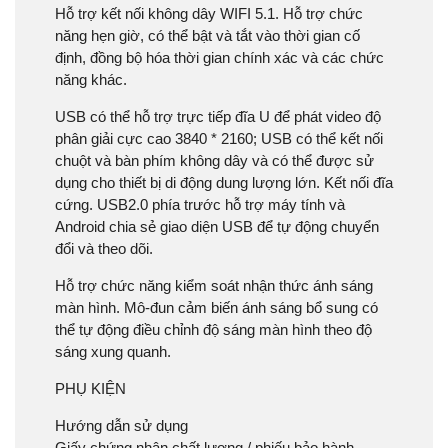
Hỗ trợ kết nối không dây WIFI 5.1. Hỗ trợ chức
năng hẹn giờ, có thể bật và tắt vào thời gian cố
định, đồng bộ hóa thời gian chính xác và các chức
năng khác.
USB có thể hỗ trợ trực tiếp đĩa U để phát video độ
phân giải cực cao 3840 * 2160; USB có thể kết nối
chuột và bàn phím không dây và có thể được sử
dụng cho thiết bị di động dung lượng lớn. Kết nối đĩa
cứng. USB2.0 phía trước hỗ trợ máy tính và
Android chia sẻ giao diện USB để tự động chuyển
đổi và theo dõi.
Hỗ trợ chức năng kiểm soát nhận thức ánh sáng
màn hình. Mô-đun cảm biến ánh sáng bổ sung có
thể tự động điều chỉnh độ sáng màn hình theo độ
sáng xung quanh.
PHỤ KIỆN
Hướng dẫn sử dụng
Giấy chứng nhận chất lượng / phiếu bảo hành