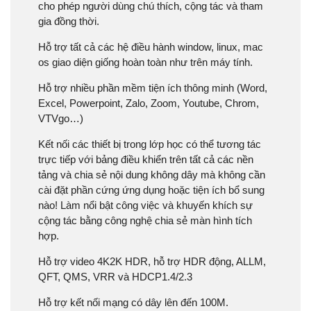
cho phép người dùng chú thích, cộng tác và tham
gia đồng thời.
Hỗ trợ tất cả các hệ điều hành window, linux, mac
os giao diện giống hoàn toàn như trên máy tính.
Hỗ trợ nhiều phần mềm tiện ích thông minh (Word,
Excel, Powerpoint, Zalo, Zoom, Youtube, Chrom,
VTVgo…)
Kết nối các thiết bị trong lớp học có thể tương tác
trực tiếp với bảng điều khiển trên tất cả các nền
tảng và chia sẻ nội dung không dây mà không cần
cài đặt phần cứng ứng dụng hoặc tiện ích bổ sung
nào! Làm nổi bật công việc và khuyến khích sự
cộng tác bằng công nghệ chia sẻ màn hình tích
hợp.
Hỗ trợ video 4K2K HDR, hỗ trợ HDR động, ALLM,
QFT, QMS, VRR và HDCP1.4/2.3
Hỗ trợ kết nối mạng có dây lên đến 100M.